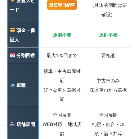
審査スピ
（具体的期間は要
最短即日納車
ード
確認）
頭金・保
原則不要
原則不要
証人
分割回数
最大120回まで
要相談
新車・中古車両対
応
中古車のみ
車種
好きな車を選択可
在庫車両から選択
能
全国展開
全国展開
店舗展開
WEB対応 + 地域店
札幌・仙台・加
舗
須・酒々井等