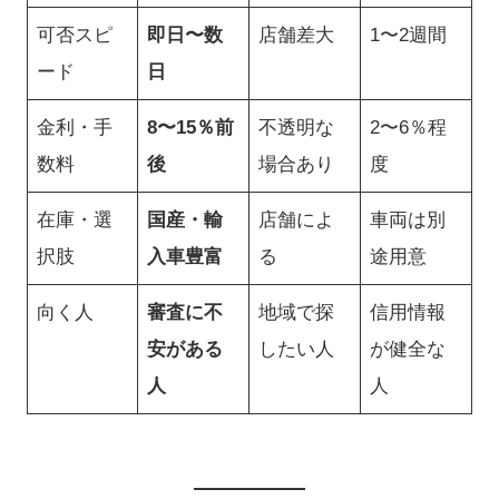
可否スピ
即日〜数
店舗差大
1〜2週間
ード
日
金利・手
8〜15％前
不透明な
2〜6％程
数料
後
場合あり
度
在庫・選
国産・輸
店舗によ
車両は別
択肢
入車豊富
る
途用意
向く人
審査に不
地域で探
信用情報
安がある
したい人
が健全な
人
人