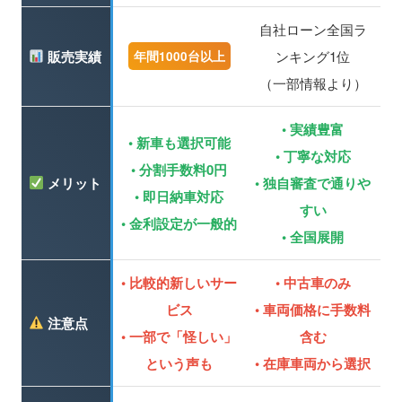
自社ローン全国ラ
販売実績
ンキング1位
年間1000台以上
（一部情報より）
• 実績豊富
• 新車も選択可能
• 丁寧な対応
• 分割手数料0円
メリット
• 独自審査で通りや
• 即日納車対応
すい
• 金利設定が一般的
• 全国展開
• 比較的新しいサー
• 中古車のみ
ビス
• 車両価格に手数料
注意点
• 一部で「怪しい」
含む
という声も
• 在庫車両から選択