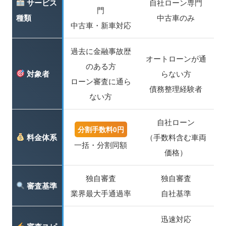
サービス
自社ローン専門
門
種類
中古車のみ
中古車・新車対応
過去に金融事故歴
オートローンが通
のある方
対象者
らない方
ローン審査に通ら
債務整理経験者
ない方
自社ローン
分割手数料0円
料金体系
（手数料含む車両
一括・分割同額
価格）
独自審査
独自審査
審査基準
業界最大手通過率
自社基準
迅速対応