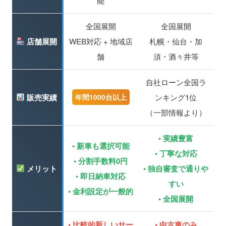
能
全国展開
全国展開
店舗展開
WEB対応 + 地域店
札幌・仙台・加
舗
須・酒々井等
自社ローン全国ラ
販売実績
ンキング1位
年間1000台以上
（一部情報より）
• 実績豊富
• 新車も選択可能
• 丁寧な対応
• 分割手数料0円
メリット
• 独自審査で通りや
• 即日納車対応
すい
• 金利設定が一般的
• 全国展開
• 比較的新しいサー
• 中古車のみ