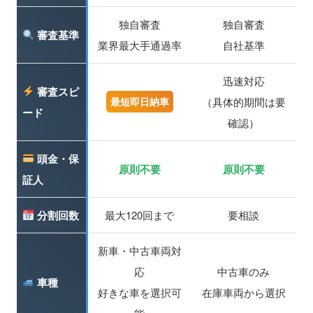
独自審査
独自審査
審査基準
業界最大手通過率
自社基準
迅速対応
審査スピ
（具体的期間は要
最短即日納車
ード
確認）
頭金・保
原則不要
原則不要
証人
分割回数
最大120回まで
要相談
新車・中古車両対
応
中古車のみ
車種
好きな車を選択可
在庫車両から選択