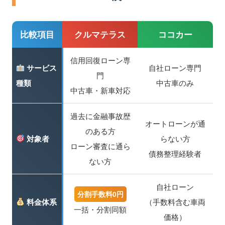
比較項目
クルマテラス
ココカー
信用回復ローン専
サービス
自社ローン専門
門
種類
中古車のみ
中古車・新車対応
過去に金融事故歴
オートローンが通
のある方
対象者
らない方
ローン審査に通ら
債務整理経験者
ない方
自社ローン
分割手数料0円
料金体系
（手数料含む車両
一括・分割同額
価格）